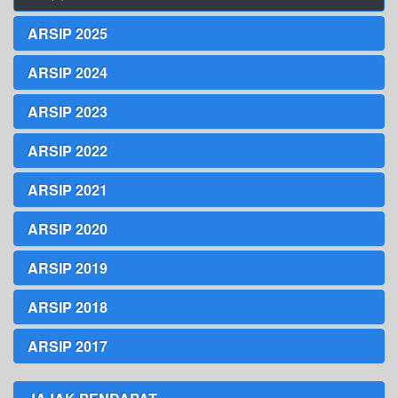
ARSIP 2025
ARSIP 2024
ARSIP 2023
ARSIP 2022
ARSIP 2021
ARSIP 2020
ARSIP 2019
ARSIP 2018
ARSIP 2017