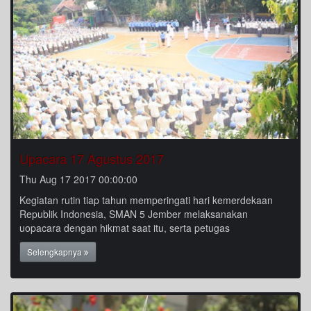
Upacara 17 Agustus 2017
Thu Aug 17 2017 00:00:00
Kegiatan rutin tiap tahun memperingati hari kemerdekaan
Republik Indonesia, SMAN 5 Jember melaksanakan
uopacara dengan hikmat saat itu, serta petugas
Selengkapnya