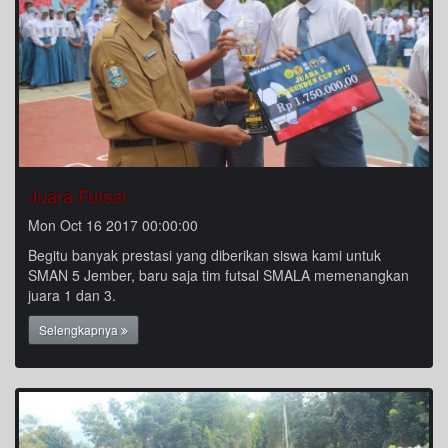
Juara Futsal
Mon Oct 16 2017 00:00:00
Begitu banyak prestasi yang diberikan siswa kami untuk
SMAN 5 Jember, baru saja tim futsal SMALA memenangkan
juara 1 dan 3.
Selengkapnya