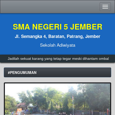
Toggl
naviga
SMA NEGERI 5 JEMBER
Jl. Semangka 4, Baratan, Patrang, Jember
Sekolah Adiwiyata
h sekuat karang yang tetap tegar meski dihantam ombak.
Admin
#PENGUMUMAN