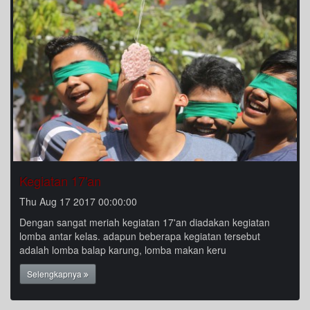
Kegiatan 17'an
Thu Aug 17 2017 00:00:00
Dengan sangat meriah kegiatan 17'an diadakan kegiatan
lomba antar kelas. adapun beberapa kegiatan tersebut
adalah lomba balap karung, lomba makan keru
Selengkapnya