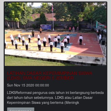
LATIHAN DASAR KEPEMIMPINAN SISWA
(LDKS) SMA NEGERI 5 JEMBER
Sun Nov 15 2020 00:00:00
LDKSReformasi pengurus osis tahun ini berlangsung berbeda
dari tahun-tahun sebelumnya. LDKS atau Latian Dasar
Kepemimpinan Siswa yang bertema (Meningk
Selengkapnya