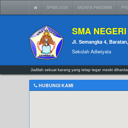
SPMB 2026
AKSARA PANDAWA
PR
SMA NEGERI
Jl. Semangka 4, Baratan
Sekolah Adiwiyata
kesuksesan itu penuh tantangan,gagal sekali dua kali 
Jadilah sekuat karang yang tetap tegar meski dihan
HUBUNGI KAMI