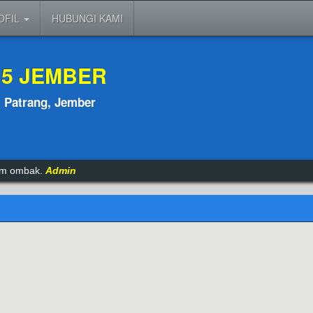
OFIL
HUBUNGI KAMI
 5 JEMBER
, Patrang, Jember
itu biasa,tetaplah konsisten dengan mimpi kita.
Admin
tam ombak.
Admin