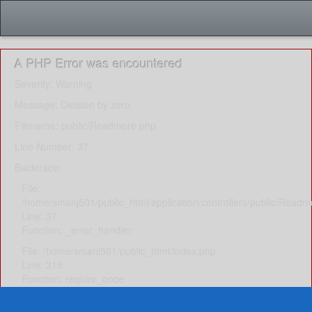
A PHP Error was encountered
Severity: Warning
Message: Division by zero
Filename: public/Readmore.php
Line Number: 37
Backtrace:
File:
/home/smanj501/public_html/application/controllers/public/Read
Line: 37
Function: _error_handler
File: /home/smanj501/public_html/index.php
Line: 315
Function: require_once