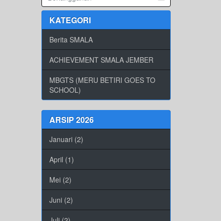
KATEGORI
Berita SMALA
ACHIEVEMENT SMALA JEMBER
MBGTS (MERU BETIRI GOES TO
SCHOOL)
ARSIP 2026
Januari (2)
April (1)
Mei (2)
Juni (2)
Juli (2)