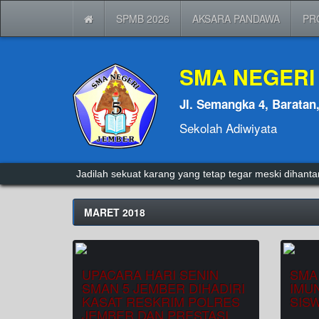
SPMB 2026
AKSARA PANDAWA
PR
SMA NEGERI
Jl. Semangka 4, Baratan
Sekolah Adiwiyata
Jadilah sekuat karang yang tetap tegar meski dihan
MARET 2018
UPACARA HARI SENIN
SMA
SMAN 5 JEMBER DIHADIRI
IMUN
KASAT RESKRIM POLRES
SIS
JEMBER DAN PRESTASI