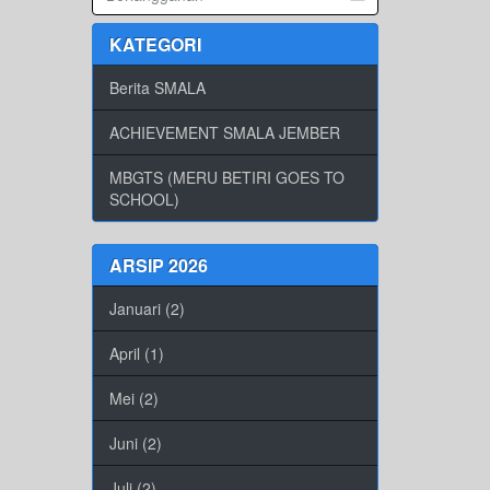
KATEGORI
Berita SMALA
ACHIEVEMENT SMALA JEMBER
MBGTS (MERU BETIRI GOES TO
SCHOOL)
ARSIP 2026
Januari (2)
April (1)
Mei (2)
Juni (2)
Juli (2)