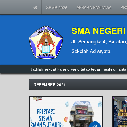
SPMB 2026
AKSARA PANDAWA
PR
SMA NEGERI
Jl. Semangka 4, Baratan
Sekolah Adiwiyata
Jadilah sekuat karang yang tetap tegar meski dihan
DESEMBER 2021