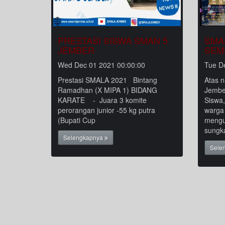
PRESTASI SISWA SMAN 5
SMA
JEMBER
SEM
Wed Dec 01 2021 00:00:00
Tue D
Prestasi SMALA 2021 Bintang
Atas 
Ramadhan (X MIPA 1) BIDANG
Jembe
KARATE - Juara 3 komite
Siswa
perorangan junior -55 kg putra
warga
(Bupati Cup
mengu
sungk
Selengkapnya
Sele