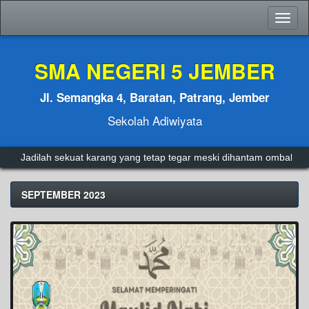
Toggl
naviga
SMA NEGERI 5 JEMBER
Jl. Semangka 4, Baratan, Patrang, Jember
Sekolah Adiwiyata
Jadilah sekuat karang yang tetap tegar meski dihantam ombak.
Ad
SEPTEMBER 2023