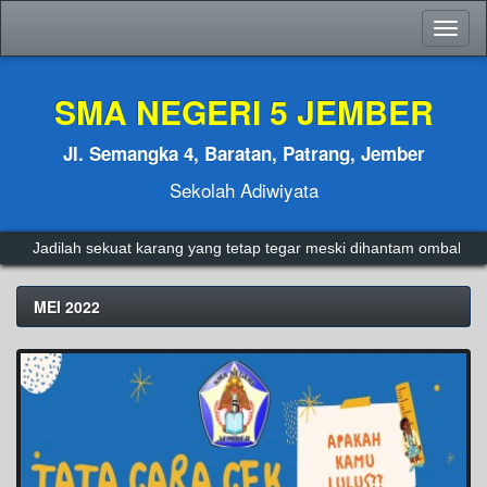
Toggl
naviga
SMA NEGERI 5 JEMBER
Jl. Semangka 4, Baratan, Patrang, Jember
Sekolah Adiwiyata
Jadilah sekuat karang yang tetap tegar meski dihantam ombak.
A
MEI 2022