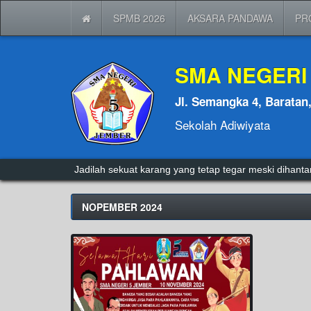
SPMB 2026
AKSARA PANDAWA
PR
SMA NEGERI
Jl. Semangka 4, Baratan
Sekolah Adiwiyata
Jadilah sekuat karang yang tetap tegar meski dihan
NOPEMBER 2024