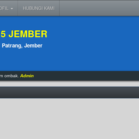
OFIL
HUBUNGI KAMI
 5 JEMBER
, Patrang, Jember
tam ombak.
Admin