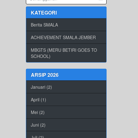
KATEGORI
Berita SMALA
ACHIEVEMENT SMALA JEMBER
MBGTS (MERU BETIRI GOES TO
SCHOOL)
ARSIP 2026
Januari (2)
April (1)
Mei (2)
Juni (2)
Juli (2)