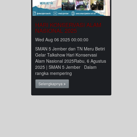
HARI KONSERVASI ALAM
NASIONAL 2025
Wed Aug 06 2025 00:00:00
SMAN 5 Jember dan TN Meru Betiri
Gelar Talkshow Hari Konservasi
Alam Nasional 2025Rabu, 6 Agustus
2025 | SMAN 5 Jember Dalam
rangka mempering
Selengkapnya