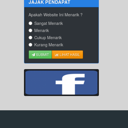
JAJAK PENDAPAT
Apakah Website Ini Menarik ?
Sangat Menarik
Menarik
Cukup Menarik
Kurang Menarik
SUBMIT
LIHAT HASIL