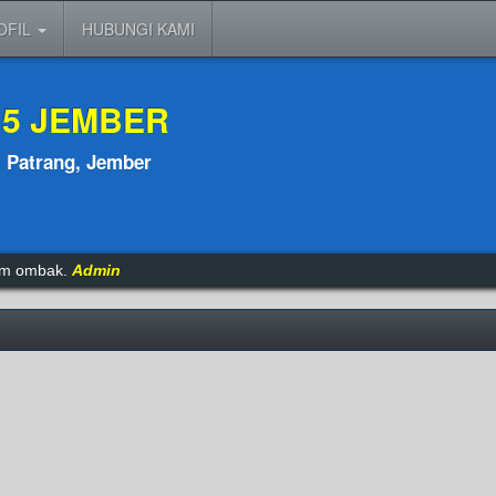
OFIL
HUBUNGI KAMI
 5 JEMBER
, Patrang, Jember
tam ombak.
Admin