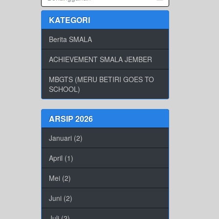
KATEGORI
Berita SMALA
ACHIEVEMENT SMALA JEMBER
MBGTS (MERU BETIRI GOES TO
SCHOOL)
ARSIP 2026
Januari (2)
April (1)
Mei (2)
Juni (2)
Juli (2)