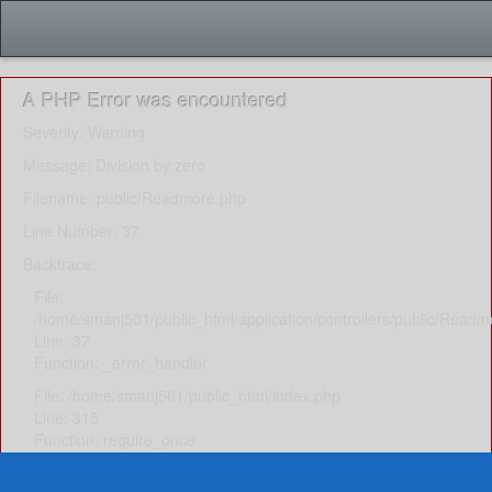
A PHP Error was encountered
Severity: Warning
Message: Division by zero
Filename: public/Readmore.php
Line Number: 37
Backtrace:
File:
/home/smanj501/public_html/application/controllers/public/Read
Line: 37
Function: _error_handler
File: /home/smanj501/public_html/index.php
Line: 315
Function: require_once