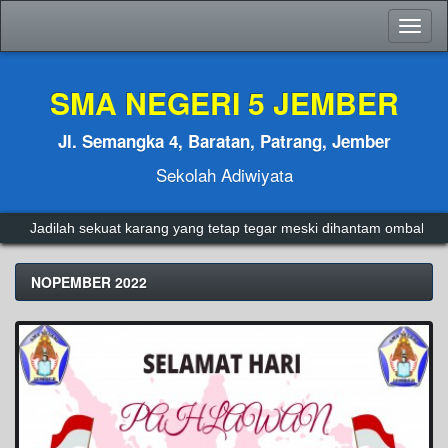
Toggl
naviga
SMA NEGERI 5 JEMBER
Jl. Semangka 4, Baratan, Patrang, Jember
Sekolah Adiwiyata
Jadilah sekuat karang yang tetap tegar meski dihantam ombak.
A
NOPEMBER 2022