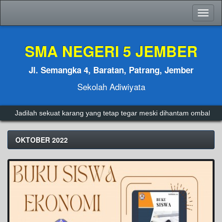
Toggl
naviga
SMA NEGERI 5 JEMBER
Jl. Semangka 4, Baratan, Patrang, Jember
Sekolah Adiwiyata
Jadilah sekuat karang yang tetap tegar meski dihantam ombak.
A
OKTOBER 2022