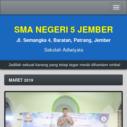
Toggl
naviga
SMA NEGERI 5 JEMBER
Jl. Semangka 4, Baratan, Patrang, Jember
Sekolah Adiwiyata
Jadilah sekuat karang yang tetap tegar meski dihantam ombak.
Adm
MARET 2019