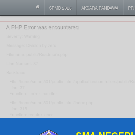
SPMB 2026
AKSARA PANDAWA
PR
A PHP Error was encountered
Severity: Warning
Message: Division by zero
Filename: public/Readmore.php
Line Number: 37
Backtrace:
File: /home/smanj501/public_html/application/controllers/public/
Line: 37
Function: _error_handler
File: /home/smanj501/public_html/index.php
Line: 315
Function: require_once