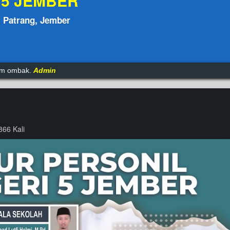
 5 JEMBER
, Patrang, Jember
itu biasa,tetaplah konsisten dengan mimpi kita.
Admin
tam ombak.
Admin
866 Kali